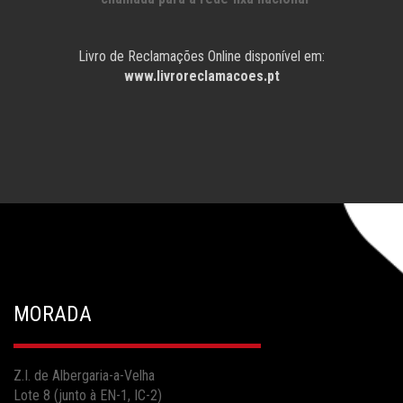
Livro de Reclamações Online disponível em:
www.livroreclamacoes.pt
MORADA
Z.I. de Albergaria-a-Velha
Lote 8 (junto à EN-1, IC-2)