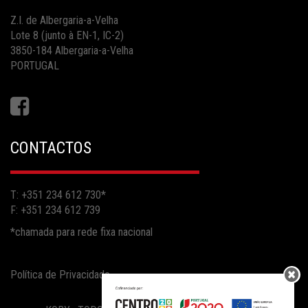
Z.I. de Albergaria-a-Velha
Lote 8 (junto à EN-1, IC-2)
3850-184 Albergaria-a-Velha
PORTUGAL
CONTACTOS
T: +351 234 612 730
*
F: +351 234 612 739
*chamada para rede fixa nacional
Política de Privacidade