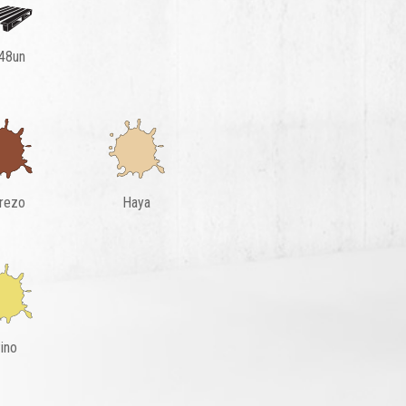
48un
rezo
Haya
ino