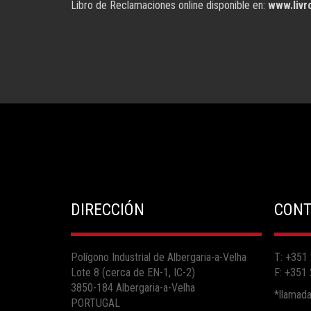
Libro de Reclamaciones online disponible en:
www.livr
DIRECCIÓN
CONT
Polígono Industrial de Albergaria-a-Velha
T: +351
Lote 8 (cerca de EN-1, IC-2)
F: +351
3850-184 Albergaria-a-Velha
*llamada 
PORTUGAL