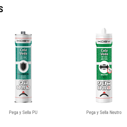
S
Sellador Madera
Espuma Poliuretano Pistola