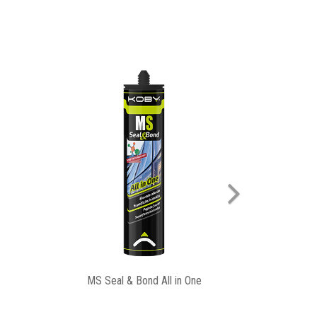
Next
 B3
Espuma Poliuretano Manual B3