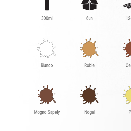
300ml
6un
12
Blanco
Roble
Ce
Mogno Sapely
Nogal
P