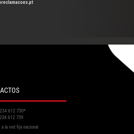
oreclamacoes.pt
ACTOS
 234 612 730
*
 234 612 739
a la red fija nacional